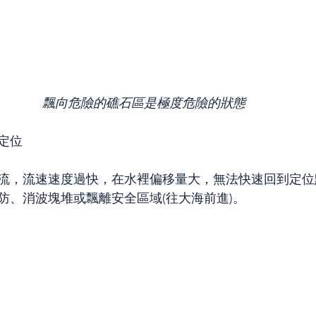
飄向危險的礁石區是極度危險的狀態
定位
流，流速速度過快，在水裡偏移量大，無法快速回到定位
防、消波塊堆或飄離安全區域(往大海前進)。