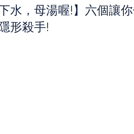
下水，母湯喔!】六個讓
隱形殺手!