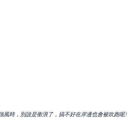
強風時，別說是衝浪了，搞不好在岸邊也會被吹跑呢!