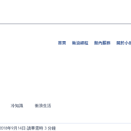
首頁
衝浪課程
館內服務
關於小
冷知識
衝浪生活
2018年9月14日
讀畢需時 3 分鐘