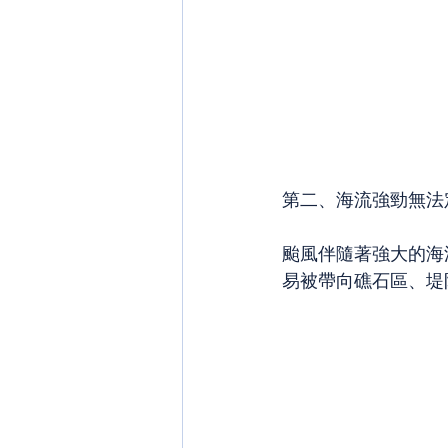
第二、海流強勁無法
颱風伴隨著強大的海
易被帶向礁石區、堤