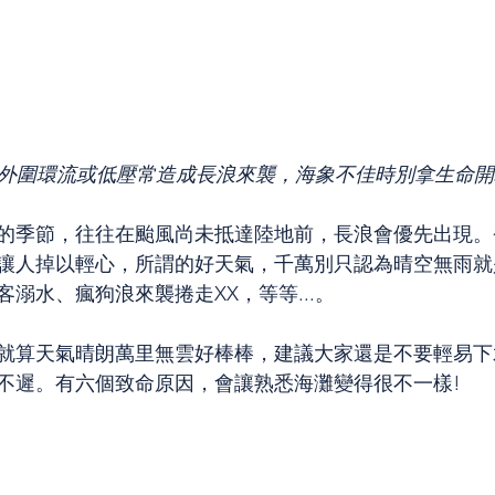
外圍環流或低壓常造成長浪來襲，海象不佳時別拿生命開
的季節，往往在颱風尚未抵達陸地前，長浪會優先出現。
讓人掉以輕心，所謂的好天氣，千萬別只認為晴空無雨就是
溺水、瘋狗浪來襲捲走XX，等等...。
就算天氣晴朗萬里無雲好棒棒，建議大家還是不要輕易下
不遲。有六個致命原因，會讓熟悉海灘變得很不一樣!