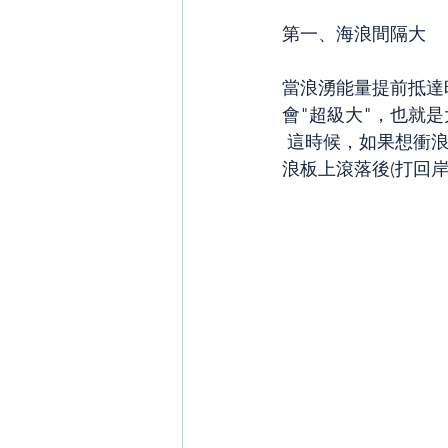
第一、海浪間隔大
當浪湧能量提前抵達
會"超級大"，也就是
 這時候，如果想衝浪，划水、潛越不夠紮實，很容易無法穿越白花，持續性被打回岸邊或從
浪板上滾落後(打回岸