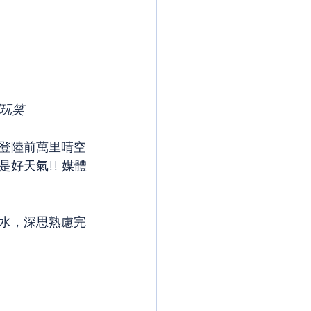
玩笑
登陸前萬里晴空
好天氣!! 媒體
水，深思熟慮完