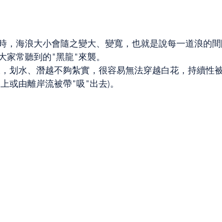
時，海浪大小會隨之變大、變寬，也就是說每一道浪的間
大家常聽到的"黑龍"來襲。
上或由離岸流被帶"吸"出去)。