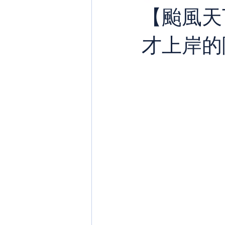
【颱風天
才上岸的