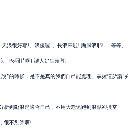
天浪很好耶!、浪優喔!、長浪來啦! 颱風浪耶!.....等等」
、Po照片啊! 讓人好生羨慕!
人說"的時候，是不是真的我們自己能處理、掌握這所謂"好
分析判斷浪況適合自己，不用大老遠跑到浪點卻撲空!
，很不划算啊!