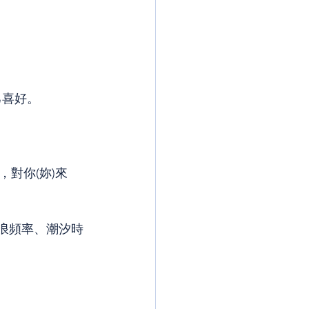
己喜好。
對你(妳)來
浪頻率、潮汐時