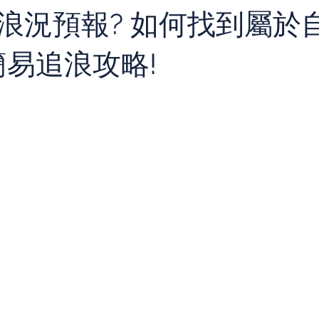
浪況預報? 如何找到屬於
 簡易追浪攻略!