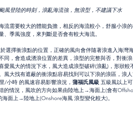
颱風登陸的時刻，浪亂海流強，無浪型，不建議下水
海流需要較大的體能負擔，相反的海流較小，舒服小浪的
量、季風強度，來判斷是否會有較大海流。
決於選擇衝浪點的位置，正確的風向會伴隨著浪進入海灣
不同，會造成湧浪位置的差異，浪型的完整與否，對衝浪
喜愛風大的情況下水，風大造成浪型破碎(浪亂)，形狀較
。風大找有遮蔽的衝浪點容易找到可以下浪的浪區，浪人
  公里/小時 的風速容易影響浪況，
蒲福氏風級 
五級風以上可
不錯的情況，風吹的方向如果由陸地上→海面上(會有Offsho
海面上→陸地上(Onshore海風 浪型變化較大)。 