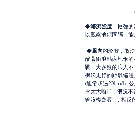
◆
海流強度
，較強的
以觀察浪頻間隔、能
 ◆
風向
的影響，取
配著衝浪點內地形的
戰，大多數的浪人不
衝浪走行的距離縮短
(通常超過20km/h
會太大囉! )，浪況
管浪機會喔!)，相反的