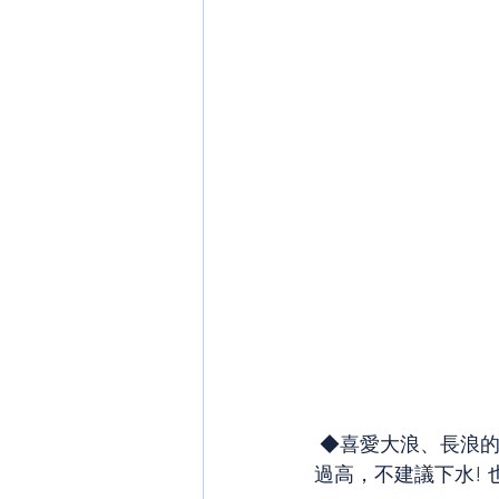
 ◆喜愛大浪、長浪
過高，不建議下水! 