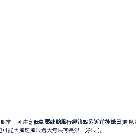
的朋友，可注意
低氣壓或颱風行經浪點附近前後幾日
(颱風
也可能因風速風浪過大無法有長浪、好浪!)。