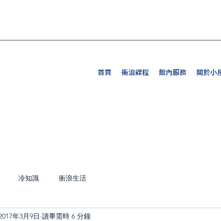
首頁
衝浪課程
館內服務
關於小
冷知識
衝浪生活
2017年3月9日
讀畢需時 6 分鐘