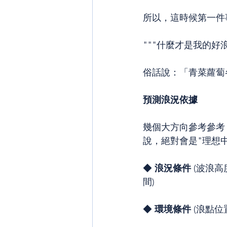
所以，這時候第一件
"""什麼才是我的好浪?
俗話說：「青菜蘿蔔
預測浪況依據
幾個大方向參考參考
說，絕對會是"理想中
◆ 
浪況條件
 (波浪
間)
◆ 
環境條件
 (浪點