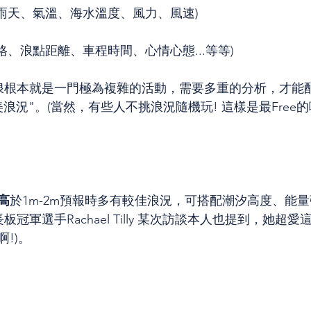
、雨天、氣溫、海水溫度、風力、風速)
風格、浪點距離、車程時間、心情心態...等等)
總衝浪根本就是一門極為複雜的活動，需要多重的分析，才能
浪況"。(當然，有些人不挑浪況隨機玩! 這樣是最Free的
高
於1m-2m預報時多有較佳浪況，可搭配潮汐高度、能
長板冠軍選手Rachael Tilly 某次訪談本人也提到，她超
!)。