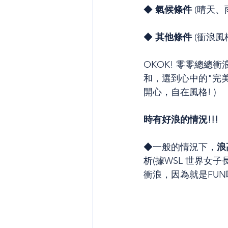
◆ 
氣候條件
 (晴天
◆ 
其他條件
 (衝浪
OKOK! 零零總
和，選到心中的"完美
開心，自在風格! )
時有好浪的情況!!!
◆一般的情況下，
浪
析(據WSL 世界女子
衝浪，因為就是FUN啊