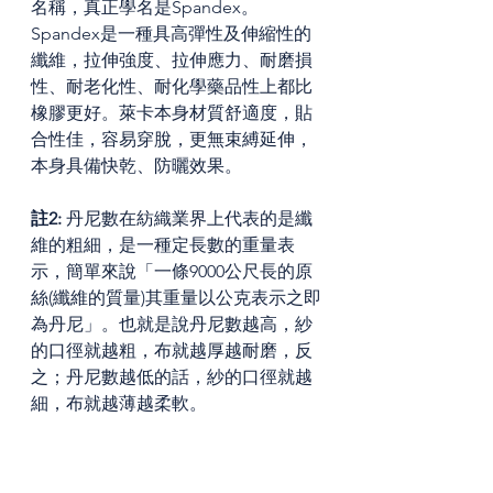
名稱，真正學名是Spandex。
Spandex是一種具高彈性及伸縮性的
纖維，拉伸強度、拉伸應力、耐磨損
性、耐老化性、耐化學藥品性上都比
橡膠更好。萊卡本身材質舒適度，貼
合性佳，容易穿脫，更無束縛延伸，
本身具備快乾、防曬效果。
註2: 
丹尼數在紡織業界上代表的是纖
維的粗細，是一種定長數的重量表
示，簡單來說「一條9000公尺長的原
絲(纖維的質量)其重量以公克表示之即
為丹尼」。也就是說丹尼數越高，紗
的口徑就越粗，布就越厚越耐磨，反
之；丹尼數越低的話，紗的口徑就越
細，布就越薄越柔軟。