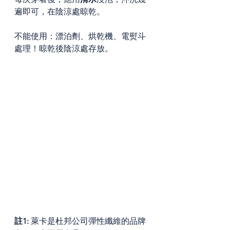
遍即可，在陰涼處晾乾。
不能使用：漂泊劑、烘乾機、電熨斗
處理！晾乾後陰涼處存放。
註1: 
萊卡是杜邦公司彈性纖維的品牌