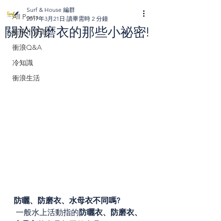
Surf & House 編群
All Posts
2017年3月21日
讀畢需時 2 分鐘
關於防磨衣的那些小祕密!
衝浪小常識
衝浪Q&A
冷知識
衝浪生活
防曬、防磨衣、水母衣不同嗎?
 一般水上活動指的
防曬衣、防磨衣、