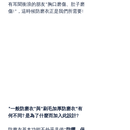
有耳聞衝浪的朋友"胸口磨傷、肚子磨
傷!"，這時候防磨衣正是我們所需要!
"一般防磨衣"與"刷毛加厚防磨衣"有
何不同? 是為了什麼而加入此設計?
防磨衣基本功能不外乎具備"
防曬、保