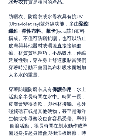
水母衣
其實是相同的產品。
防曬衣、防磨衣或水母衣具有抗UV 
(Ultraviolet ray)紫外線功能，多由
聚酯
纖維+彈性布料、萊卡
(lycra
註1
)布料
構成。不僅可防曬抗曬，也可以防止
皮膚與其他器材或環境直接接觸磨
擦。材質質地輕巧，不易吸水，伸縮
延展性強，穿在身上舒適服貼當我們
穿著時活動不會因為布料吸水而增加
太多水的重量。
穿著防曬防磨衣具有
保護作用
，水上
活動多半長時間在水中。時間一長，
皮膚會變得柔軟，與器材接觸、意外
碰觸礁石或是其他硬物，甚至是海洋
生物或水母螫咬也會容易受傷。舉例: 
 衝浪活動，很長時間在划水動作或準
備起身撐起身體會與衝浪板磨擦，時