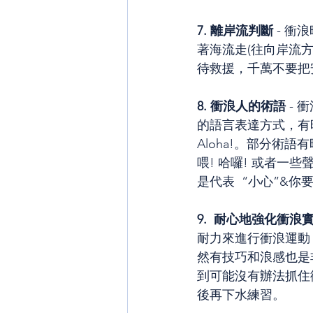
7. 離岸流判斷
 - 衝
著海流走(往向岸流
待救援，千萬不要把
8. 衝浪人的術語 
- 
的語言表達方式，有
Aloha!。部分術
喂! 哈囉! 或者一
是代表  “小心”&你
9.  耐心地強化衝浪
耐力來進行衝浪運動
然有技巧和浪感也是
到可能沒有辦法抓住
後再下水練習。