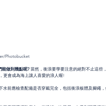
her/Photobucket
們能做到幾點呢? 
當然，衝浪要學要注意的絕對不止這些
，更會成為海上讓人喜愛的浪人喔!
- 下水前應檢查配備是否穿戴完全，包括衝浪板體及腳繩