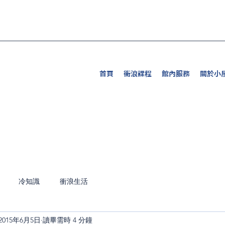
首頁
衝浪課程
館內服務
關於小
冷知識
衝浪生活
2015年6月5日
讀畢需時 4 分鐘