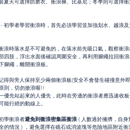
浪服裝夏天可選擇防磨衣、衝浪褲、比基尼；冬季則可選擇
 - 初學者學習衝浪時，首先必須學習並加強划水、越浪
- 衝浪時落水是不可避免的，在落水前先吸口氣，觀察衝
部四肢，浮出水面後確認周圍安全，再利用腳繩拉回衝浪
下腳繩，離開衝浪板。
浪時記得與旁人保持至少兩個衝浪板(安全不會發生碰撞意外
原則，切勿搶浪喔!!
一優先站起來的人優先，此時在旁邊的衝浪者應迅速收板
可能行經的動線上。
- 初學衝浪者
避免到衝浪密集區衝浪 
( 人數過於擁擠，自
全的情況 ) ，避免選擇在礁石或消波塊等危險地區附近衝