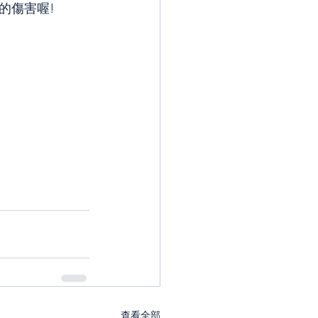
的傷害喔!
查看全部