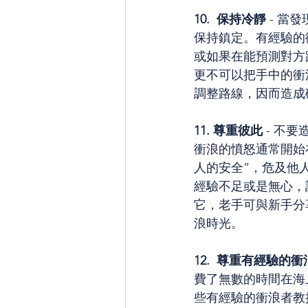
10.  保持冷靜
 - 
保持鎮定。有經驗的
或如果在能預測對方
更不可以把手中的衝
調整路線，因而造成
11. 尊重彼此
 - 不要
衝浪的憤怒通常開始
人的安全”，危及他
經驗不足或是無心，
它，老手可與新手分
浪時光。
12.  尊重有經驗的衝
費了無數的時間在海
些有經驗的衝浪者教