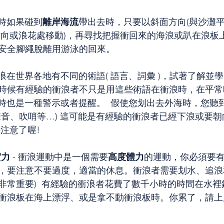
浪時如果碰到
離岸海流
帶出去時，只要以斜面方向(與沙灘平
方向或浪花處移動)，再尋找把握衝回來的海浪或趴在浪板
安全腳繩脫離用游泳的回來。
衝浪在世界各地有不同的術語( 語言、詞彙 )，試著了解並
時候有經驗的衝浪者不只是用這些術語在衝浪時，在平常
語有時也是一種警示或者提醒。  假使您划出去外海時，您聽到
些聲音、吹哨等…) 這可能是有經驗的衝浪者已經下浪或要
要注意了喔!
實力
 - 衝浪運動中是一個需要
高度體力
的運動，你必須要
，要注意不要過度，適當的休息。衝浪者需要划水、追浪和
非常重要)  有經驗的衝浪者花費了數千小時的時間在水
衝浪板在海上漂浮、或是拿不動衝浪板時。你累了，請上岸