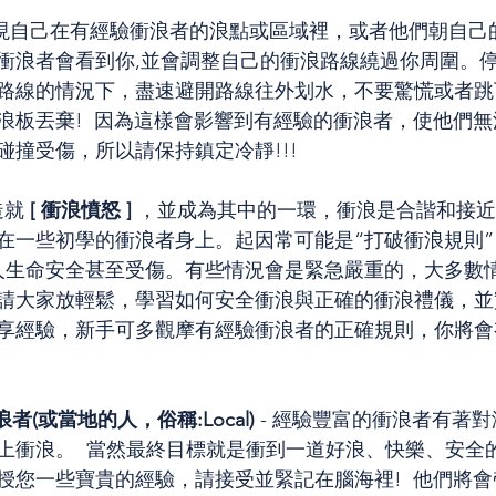
當發現自己在有經驗衝浪者的浪點或區域裡，或者他們朝自
衝浪者會看到你,並會調整自己的衝浪路線繞過你周圍。
路線的情況下，盡速避開路線往外划水，不要驚慌或者跳
浪板丟棄!  因為這樣會影響到有經驗的衝浪者，使他們
碰撞受傷，所以請保持鎮定冷靜!!!
造就 
[ 衝浪憤怒 ]
 ，並成為其中的一環，衝浪是合諧和接
在一些初學的衝浪者身上。起因常可能是“打破衝浪規則”
人生命安全甚至受傷。有些情況會是緊急嚴重的，大多數
請大家放輕鬆，學習如何安全衝浪與正確的衝浪禮儀，並
享經驗，新手可多觀摩有經驗衝浪者的正確規則，你將會
浪者(或當地的人，俗稱:Local)
 - 經驗豐富的衝浪者有著
上衝浪。  當然最終目標就是衝到一道好浪、快樂、安全
授您一些寶貴的經驗，請接受並緊記在腦海裡!  他們將