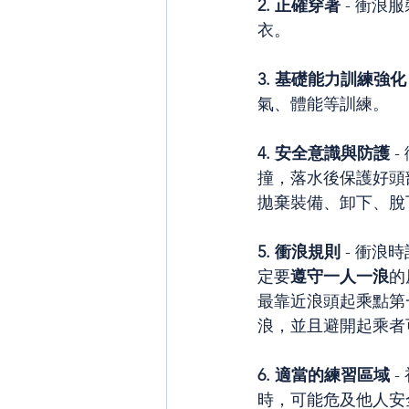
2. 正確穿著
 - 衝
衣。
3. 基礎能力訓練強化
氣、體能等訓練。
4. 安全意識與防護
 
撞，落水後保護好頭
拋棄裝備、卸下、脫
5. 衝浪規則
 - 衝
定要
遵守一人一浪
的
最靠近浪頭起乘點第
浪，並且避開起乘者
6. 適當的練習區域
 
時，可能危及他人安