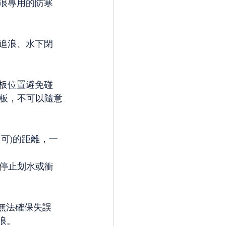
衝浪專用的防寒
及追浪、水下閉
浪板位置避免碰
板，不可以隨意
即可)的距離，一
停止划水或衝
身無法確保失誤
浪。