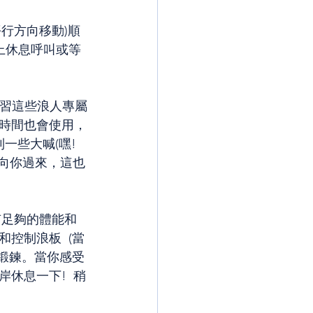
行方向移動)順
上休息呼叫或等
學習這些浪人專屬
時間也會使用，
一些大喊(嘿! 
朝向你過來，這也
有足夠的體能和
控制浪板  (當
裡鍛鍊。當你感受
休息一下!  稍